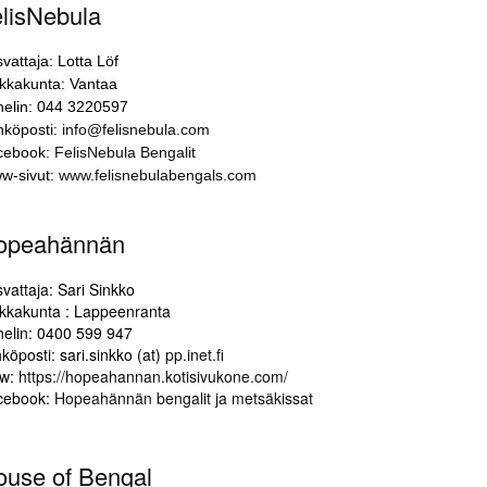
lisNebula
vattaja: Lotta Löf
kkakunta: Vantaa
elin: 044 3220597
hköposti:
info@felisnebula.com
cebook:
FelisNebula Bengalit
w-sivut:
www.felisnebulabengals.com
opeahännän
vattaja: Sari Sinkko
kkakunta : Lappeenranta
elin: 0400 599 947
köposti: sari.sinkko (at)
pp.inet.fi
w:
https://hopeahannan.kotisivukone.com/
cebook:
Hopeahännän bengalit ja metsäkissat
ouse of Bengal