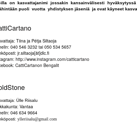
oilla on kasvattajanimi jossakin kansainvälisesti hyväksytyss
ähintään puoli vuotta yhdistyksen jäseniä ja ovat käyneet kasva
ttiCartano
vattaja: Tiina ja Pétja Siltaoja
elin: 040 546 3232 tai 050 534 5657
köposti: jr.siltaoja[ät]dlc.fi
stagram:
http://www.instagram.com/catticartano
cebook:
CattiCartanon Bengalit
oldStone
vattaja: Ülle Riisalu
kkakunta: Vantaa
elin: 046 634 9664
hköposti:
ylleriisalu@gmail.com