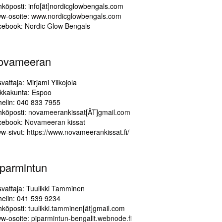
köposti: info[ät]nordicglowbengals.com
w-osoite:
www.nordicglowbengals.com
cebook:
Nordic Glow Bengals
ovameeran
vattaja: Mirjami Ylikojola
kkakunta: Espoo
elin: 040 833 7955
hköposti:
novameerankissat[ÄT]gmail.com
cebook:
Novameeran kissat
w-sivut:
https://www.novameerankissat.fi/
iparmintun
vattaja: Tuulikki Tamminen
elin: 041 539 9234
hköposti:
tuulikki.tamminen[ät]gmail.com
w-osoite:
piparmintun-bengalit.webnode.fi