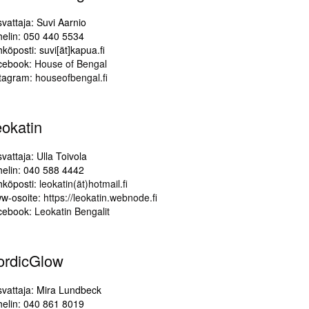
vattaja: Suvi Aarnio
elin: 050 440 5534
köposti: suvi[ät]kapua.fi
cebook:
House of Bengal
stagram:
houseofbengal.fi
okatin
vattaja: Ulla Toivola
elin: 040 588 4442
hköposti:
leokatin(ät)hotmail.fi
w-osoite:
https://leokatin.webnode.fi
cebook:
Leokatin Bengalit
ordicGlow
vattaja: Mira Lundbeck
elin: 040 861 8019