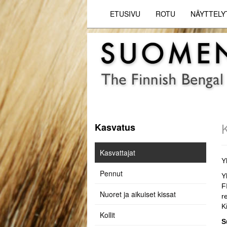
ETUSIVU
ROTU
NÄYTTELY
K
Kasvatus
Kasvattajat
Y
Pennut
Y
F
Nuoret ja aikuiset kissat
r
K
Kollit
S