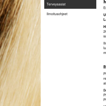
Terveysasiat
E
Ilmoitusohjeet
U
L
H
2
s
I
l
m
B
P
r
a
B
P
P