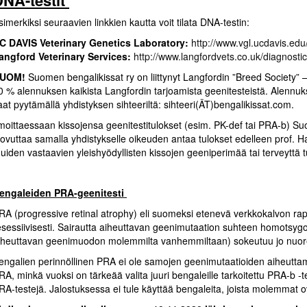
simerkiksi seuraavien linkkien kautta voit tilata DNA-testin:
C DAVIS Veterinary Genetics Laboratory:
http://www.vgl.ucdavis.edu/
angford Veterinary Services:
http://www.langfordvets.co.uk/diagnostic
UOM!
Suomen bengalikissat ry on liittynyt Langfordin ”Breed Society” –r
0 % alennuksen kaikista Langfordin tarjoamista geenitesteistä. Alennuk
aat pyytämällä yhdistyksen sihteeriltä: sihteeri(ÄT)bengalikissat.com.
lmoittaessaan kissojensa geenitestitulokset (esim. PK-def tai PRA-b) Suo
uovuttaa samalla yhdistykselle oikeuden antaa tulokset edelleen prof. H
uiden vastaavien yleishyödyllisten kissojen geeniperimää tai terveyttä t
engaleiden PRA-geenitesti
RA (progressive retinal atrophy) eli suomeksi etenevä verkkokalvon ra
esessiivisesti. Sairautta aiheuttavan geenimutaation suhteen homotsygoot
iheuttavan geenimuodon molemmilta vanhemmiltaan) sokeutuu jo nuor
engalien perinnöllinen PRA ei ole samojen geenimutaatioiden aiheuttama
RA, minkä vuoksi on tärkeää valita juuri bengaleille tarkoitettu PRA-b -te
RA-testejä. Jalostuksessa ei tule käyttää bengaleita, joista molemmat ova