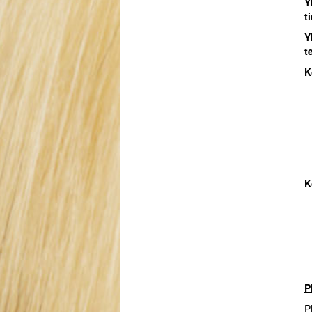
Y
t
Y
t
K
K
P
P