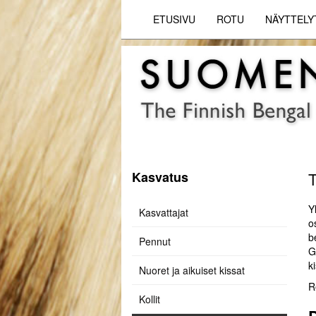
ETUSIVU
ROTU
NÄYTTELY
Kasvatus
T
Y
Kasvattajat
o
b
Pennut
G
k
Nuoret ja aikuiset kissat
R
Kollit