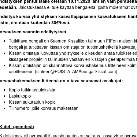
hdistyksen pentulistalle otetaan 10.11.2020 lähtien vain pentueit
iedetään.
Jalostuksessa ei tule käyttää bengaleita, joista molemmat ovat
hdistys korvaa yhdistyksen kasvattajajäsenen kasvatukseen han
estin, enintään kuitenkin 30€/testi.
orvauksen saannin edellytykset
Tutkittava bengali on Suomen Kissaliiton tai muun FIFen alaisen ki
bengali ja tutkittavan kissan omistaja on tutkimushetkellä kasvat
Kissan omistaja luovuttaa yhdistykselle oikeuden antaa tulokset 
kissageeniprojektiin tai muiden vastaavien kissojen geeniperimää ta
Kissan omistajan on skannattava korvaushakemus liitteineen kol
osoitteeseen (
sihteeri@POISTATÄMÄbengalikissat.com
)
orvaushakemuksen liitteenä on oltava seuraavat asiakirjat:
Kopio tutkimustuloksista
Laskukopio
Kissan sukutaulun kopio
Tilinumero, jolle korvaus maksetaan
K-def -geenitesti
K deficiency eli pyruvaattikinaasin puutos on sairaus, jossa virhe pyr