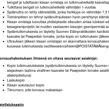
bengali ja tutkittavan kissan omistaja on tutkimushetkellä kasvat
Tutkittava bengali on tutkimushetkellä vähintään 1-vuotias
Sydänultra on tehty välineistöllä, jonka herkkyys on vähintään 7,
Toimenpiteen on tehnyt sydänultraukseen hyvin perehtynyt eläinlä
Kissan omistaja luovuttaa yhdistykselle oikeuden antaa tulokset 
kissageeniprojetin tai muiden vastaavien kissojen geeniperimää tai 
Sydäntutkimuksesta on täytetty Suomen Eläinpraktikoiden kardiolog
kaavake tai Pawpedsin lomake, jonka kopio on tutkimuksen jälkee
Ultrauksen jälkeen kissan omistajan on skannattava korvaushake
kuluessa tutkimuksesta osoitteeseen(sihteeri@POISTATÄMÄbenga
orvaushakemuksen liitteenä on oltava seuraavat asiakirjat:
Kopio tutkimustuloksista (sydäntutkimuksesta on täytetty Suomen 
alajaoksen laatima virallinen kaavake tai Pawpedsin lomake asiallises
allekirjoitettuna)
Laskukopio
Kissan sukutaulun kopio
Tilinumero, jolle korvaus maksetaan
atellaluksaatio