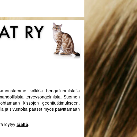
kannustamme kaikkia bengalinomistajia
mahdollisista terveysongelmista. Suomen
johtamaan kissojen geenitutkimukseen.
lla ja sivustolta pääset myös päivittämään
tä löytyy
täältä
.