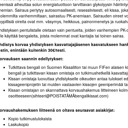
eenissä aiheuttaa solun energiatuottoon tarvittavan glykolyysin häiriinty
nemian. Sairaus periytyy autosomaalisesti, resessiivisesti, eli kissa, 
olemmilta vanhemmiltaan, sairastuu PK-anemiaan. Sairauden oireet voi
yypillisiä oireita ovat mm. väsymys, heikkous, painonmenetys ja ruoka
hdistyksen pentulistalle otetaan vain pentueita, joiden vanhempien PK-de
ule käyttää bengaleita, joista molemmat ovat kantajia tai toinen sairas.
hdistys korvaa yhdistyksen kasvattajajäsenen kasvatukseen han
estin, enintään kuitenkin 30€/testi.
orvauksen saannin edellytykset:
Tutkittava bengali on Suomen Kissaliiton tai muun FIFen alaisen ki
bengali ja tutkittavan kissan omistaja on tutkimushetkellä kasvat
Kissan omistaja luovuttaa yhdistykselle oikeuden antaa tulokset 
kissageeniprojetin tai muiden vastaavien kissojen geeniperimää tai 
Kissan omistajan on skannattava korvaushakemus liitteineen kol
osoitteeseen(sihteeri@POISTATÄMÄbengalikissat.com)
orvaushakemuksen liitteenä on oltava seuraavat asiakirjat:
Kopio tutkimustuloksista
Laskukopio