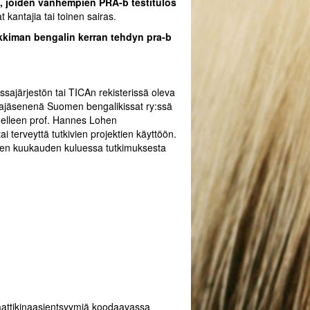
a, joiden vanhempien PRA-b testitulos
 kantajia tai toinen sairas.
kkiman bengalin kerran tehdyn pra-b
ssajärjestön tai TICAn rekisterissä oleva
tajajäsenenä Suomen bengalikissat ry:ssä
edelleen prof. Hannes Lohen
i terveyttä tutkivien projektien käyttöön.
men kuukauden kuluessa tutkimuksesta
uvaattikinaasientsyymiä koodaavassa