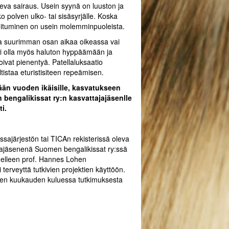
uleva sairaus. Usein syynä on luuston ja
o polven ulko- tai sisäsyrjälle. Koska
oituminen on usein molemminpuoleista.
ella suurimman osan aikaa oikeassa vai
voi olla myös haluton hyppäämään ja
ivat pienentyä. Patellaluksaatio
tistaa eturistisiteen repeämisen.
ään vuoden ikäisille, kasvatukseen
 bengalikissat ry:n kasvattajajäsenlle
i.
ssajärjestön tai TICAn rekisterissä oleva
tajajäsenenä Suomen bengalikissat ry:ssä
edelleen prof. Hannes Lohen
terveyttä tutkivien projektien käyttöön.
men kuukauden kuluessa tutkimuksesta