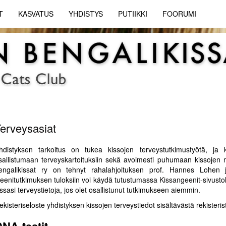
T
KASVATUS
YHDISTYS
PUTIIKKI
FOORUMI
erveysasiat
hdistyksen tarkoitus on tukea kissojen terveystutkimustyötä, ja 
sallistumaan terveyskartoituksiin sekä avoimesti puhumaan kissojen 
engalikissat ry on tehnyt rahalahjoituksen prof. Hannes Lohen 
eenitutkimuksen tuloksiin voi käydä tutustumassa
Kissangeenit
-sivusto
issasi terveystietoja, jos olet osallistunut tutkimukseen aiemmin.
ekisteriseloste yhdistyksen kissojen terveystiedot sisältävästä rekisteris
DNA-testit