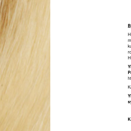
B
H
m
k
r
H
Y
P
h
K
Y
s
K