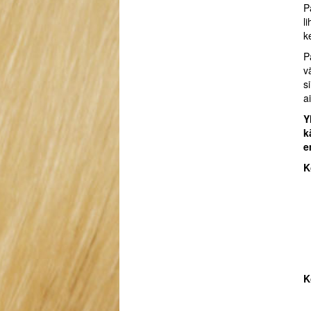
P
l
k
P
v
s
a
Y
k
e
K
K