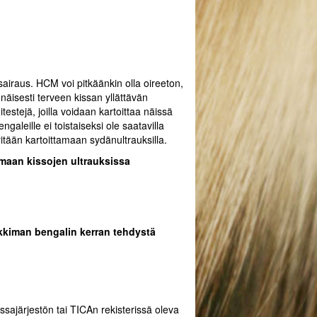
sairaus. HCM voi pitkäänkin olla oireeton,
äisesti terveen kissan yllättävän
testejä, joilla voidaan kartoittaa näissä
aleille ei toistaiseksi ole saatavilla
itään kartoittamaan sydänultrauksilla.
amaan kissojen ultrauksissa
kkiman bengalin kerran tehdystä
ssajärjestön tai TICAn rekisterissä oleva