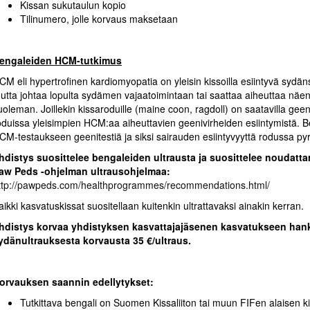
Kissan sukutaulun kopio
Tilinumero, jolle korvaus maksetaan
engaleiden HCM-tutkimus
CM eli hypertrofinen kardiomyopatia on yleisin kissoilla esiintyvä sydän
utta johtaa lopulta sydämen vajaatoimintaan tai saattaa aiheuttaa näenn
uoleman. Joillekin kissaroduille (maine coon, ragdoll) on saatavilla geeni
oduissa yleisimpien HCM:aa aiheuttavien geenivirheiden esiintymistä. Beng
CM-testaukseen geenitestiä ja siksi sairauden esiintyvyyttä rodussa pyr
hdistys suosittelee bengaleiden ultrausta ja suosittelee noudatt
aw Peds -ohjelman ultrausohjelmaa:
ttp://pawpeds.com/healthprogrammes/recommendations.html/
aikki kasvatuskissat suositellaan kuitenkin ultrattavaksi ainakin kerran.
hdistys korvaa yhdistyksen kasvattajajäsenen kasvatukseen han
ydänultrauksesta korvausta 35 €/ultraus.
orvauksen saannin edellytykset:
Tutkittava bengali on Suomen Kissaliiton tai muun FIFen alaisen ki