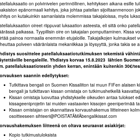
atellaluksaatio on polvinivelen perinnöllinen, kehityksen aikana esille t
ihaksiston epänormaali kehitys, joka johtaa patellan sijoiltaanmenoon jok
ehitys on kutakuinkin samanlaista molemmissa takajaloissa, myös luks
atellaluksaation oireet riippuvat luksaation asteesta, eli siitä onko pat
äärässä paikassa. Tyypillisin oire on takajalan pomputtaminen. Kissa 
iirtää painoa normaalia enemmän etujaloille. Takajalkojen kulmaukset vo
iheuttaa polveen vääränlaista mekaniikkaa ja löysyyttä, jonka takia se al
hdistys suosittelee patellaluksaatiotutkimuksen tekemistä vähint
äytettäville bengaleille. Yhdistys korvaa 15.8.2023 lähtien Suomen
m. patellaluksaatiotestin yhden kerran, enintään kuitenkin 30€/test
orvauksen saannin edellytykset:
Tutkittava bengali on Suomen Kissaliiton tai muun FIFen alaisen ki
bengali ja tutkittavan kissan omistaja on tutkimushetkellä kasvat
Kissan omistaja luovuttaa yhdistykselle oikeuden antaa tulokset 
kissageeniprojetin tai muiden vastaavien kissojen geeniperimää tai 
Kissan omistajan on skannattava korvaushakemus liitteineen kol
osoitteeseen sihteeri@POISTATÄMÄbengalikissat.com
orvaushakemuksen liitteenä on oltava seuraavat asiakirjat:
Kopio tutkimustuloksista