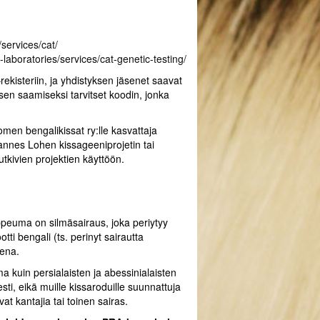
services/cat/
-laboratories/services/cat-genetic-testing/
ekisteriin, ja yhdistyksen jäsenet saavat
sen saamiseksi tarvitset koodin, jonka
men bengalikissat ry:lle kasvattaja
annes Lohen kissageeniprojetin tai
utkivien projektien käyttöön.
ppeuma on silmäsairaus, joka periytyy
ti bengali (ts. perinyt sairautta
ena.
 kuin persialaisten ja abessinialaisten
sti, eikä muille kissaroduille suunnattuja
t kantajia tai toinen sairas.