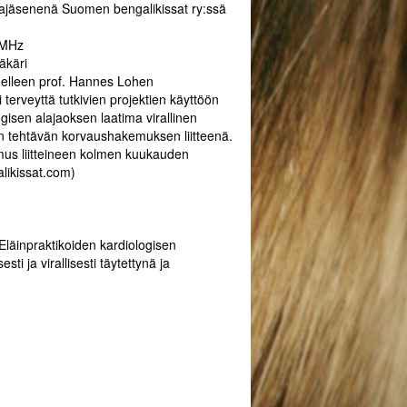
tajajäsenenä Suomen bengalikissat ry:ssä
5 MHz
äkäri
edelleen prof. Hannes Lohen
terveyttä tutkivien projektien käyttöön
isen alajaoksen laatima virallinen
n tehtävän korvaushakemuksen liitteenä.
mus liitteineen kolmen kuukauden
likissat.com)
Eläinpraktikoiden kardiologisen
ti ja virallisesti täytettynä ja