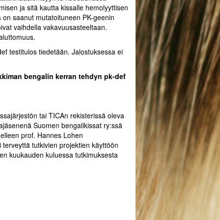
misen ja sitä kautta kissalle hemolyyttisen
joka on saanut mutatoituneen PK-geenin
vat vaihdella vakavuusasteeltaan.
haluttomuus.
f testitulos tiedetään. Jalostuksessa ei
kkiman bengalin kerran tehdyn pk-def
ssajärjestön tai TICAn rekisterissä oleva
tajajäsenenä Suomen bengalikissat ry:ssä
edelleen prof. Hannes Lohen
terveyttä tutkivien projektien käyttöön
men kuukauden kuluessa tutkimuksesta