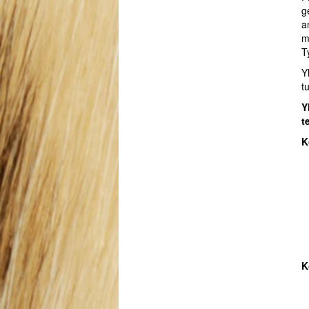
g
a
m
T
Y
t
Y
t
K
K