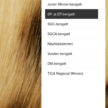
Junior Winner-bengalit
SP- ja EP-bengalit
SGC-bengalit
SGCA-bengalit
Näyttelykalenteri
Vuoden bengalit
DM-bengalit
TICA Regional Winners