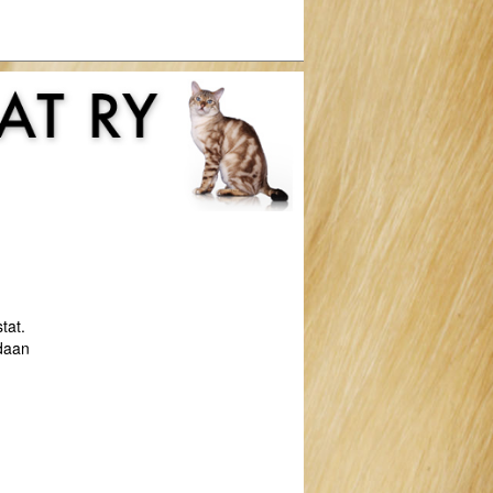
tat.
idaan