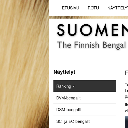
ETUSIVU
ROTU
NÄYTTELY
Näyttelyt
T
Ranking
L
p
DVM-bengalit
I
DSM-bengalit
v
SC- ja EC-bengalit