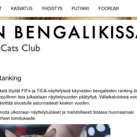
T
KASVATUS
YHDISTYS
PUTIIKKI
FOORUMI
Ranking
ästä löydät FIFe-ja TICA-näyttelyissä käyneiden bengaleiden ranking-lis
opullinen lista julkaistaan näyttelyvuoden päätyttyä. Väliaikatuloksia vo
äivittää sivustolle satunnaisesti kesken vuoden.
lmoita ulkomaan näyttelytulokset ja mahdollisesti listassa huomaamasi
irheet toimitukselle.