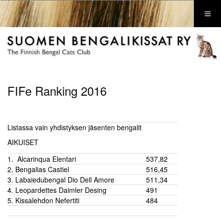
FIFe Ranking 2016
Listassa vain yhdistyksen jäsenten bengalit
AIKUISET
1. Alcarinqua Elentari
537,82
2. Bengalias Castiel
516,45
3. Labaiedubengal Dio Dell Amore
511,34
4. Leopardettes Daimler Desing
491
5. Kissalehdon Nefertiti
484