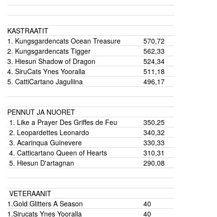
KASTRAATIT
1. Kungsgardencats Ocean Treasure
570,72
2. Kungsgardencats Tigger
562,33
3. Hiesun Shadow of Dragon
524,34
4. SiruCats Ynes Yooralla
511,18
5. CattiCartano Jaguliina
496,17
PENNUT JA NUORET
1. Like a Prayer Des Griffes de Feu
350,25
2. Leopardettes Leonardo
340,32
3. Acarinqua Guinevere
330,33
4. Catticartano Queen of Hearts
310,31
5. Hiesun D'artagnan
290,08
VETERAANIT
1.Gold Glitters A Season
40
1.Sirucats Ynes Yooralla
40