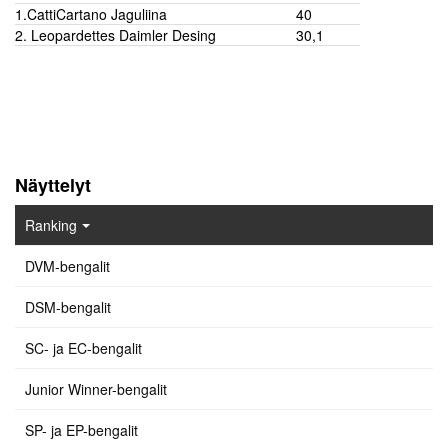
1.CattiCartano Jaguliina
40
2. Leopardettes Daimler Desing
30,1
Näyttelyt
Ranking
DVM-bengalit
DSM-bengalit
SC- ja EC-bengalit
Junior Winner-bengalit
SP- ja EP-bengalit