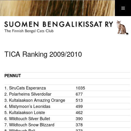
TICA Ranking 2009/2010
PENNUT
1.
SiruCats Esperanza
1035
2.
Polarheims Silverdollar
677
3.
Kultalaakson Amazing Orange
513
4.
Mistymoon’s Leonidas
499
5.
Kultalaakson Loiste
462
6.
Wildtouch Silver Bullet
390
7.
Wildtouch Snow Blizzard
378
8.
Wildtouch Bali
373