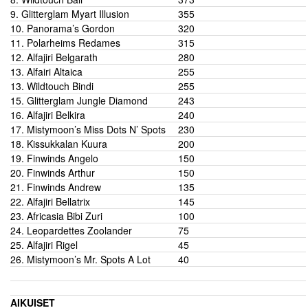
9.
Glitterglam Myart Illusion
355
10. Panorama’s Gordon
320
11. Polarheims Redames
315
12. Alfajiri Belgarath
280
13. Alfairi Altaica
255
13. Wildtouch Bindi
255
15. Glitterglam Jungle Diamond
243
16. Alfajiri Belkira
240
17. Mistymoon’s Miss Dots N’ Spots
230
18. Kissukkalan Kuura
200
19. Finwinds Angelo
150
20. Finwinds Arthur
150
21. Finwinds Andrew
135
22. Alfajiri Bellatrix
145
23. Africasia Bibi Zuri
100
24. Leopardettes Zoolander
75
25. Alfajiri Rigel
45
26. Mistymoon’s Mr. Spots A Lot
40
AIKUISET