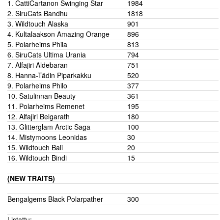
1.
CattiCartanon Swinging Star
1984
2.
SiruCats Bandhu
1818
3.
Wildtouch Alaska
901
4.
Kultalaakson Amazing Orange
896
5.
Polarheims Phila
813
6.
SiruCats Ultima Urania
794
7.
Alfajiri Aldebaran
751
8.
Hanna-Tädin Piparkakku
520
9.
Polarheims Philo
377
10. Satulinnan Beauty
361
11. Polarheims Remenet
195
12. Alfajiri Belgarath
180
13. Glitterglam Arctic Saga
100
14. Mistymoons Leonidas
30
15. Wildtouch Bali
20
16. Wildtouch Bindi
15
(NEW TRAITS)
Bengalgems Black Polarpather
300
Listattu: