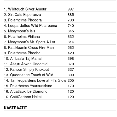
1.
Wildtouch Silver Amour
997
2.
SiruCats Esperanza
885
3.
Polarheims Pheodra
790
4.
Leopardettes Wild Polarpuma
740
5.
Mistymoon’s Isis
645
6.
Polarheims Philana
632
7.
Mistymoon’s Mr. Spots A Lot
614
8.
Kattiklaanin Cross Fire Man
562
9.
Polarheims Pheobe
429
10. Africasia Taj Mahal
398
11. Alfajiri Arwen Undomiel
370
12. Kanpur Simply Knokout
327
13. Queenanne Touch of Wild
300
14. Tamleopardens Love at Firs Glow
205
15. Polarheims Yoursunshine
170
16. Arcatiauk Ice Diamond
120
16. CattiCartano Helmi
120
KASTRAATIT